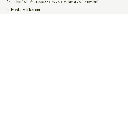
( Zubehör ) Slnečná cesta 374, 922 01, Velké Orviště, Slowakei
kellys@kellysbike.com