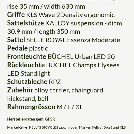
rise 35 mm / width 630 mm
Griffe
KLS Wave 2Density ergonomic
Sattelstütze
KALLOY suspension - diam
30.9 mm / length 350 mm
Sattel
SELLE ROYAL Essenza Moderate
Pedale
plastic
Frontleuchte
BÜCHEL Urban LED 20
Rückleuchte
BÜCHEL Champs Elysees
LED Standlight
Schutzbleche
RPZ
Zubehör
alloy carrier, chainguard,
kickstand, bell
Rahmengrössen
M / L / XL
Herstellerdaten gem. GPSR
Marke Kellys:
KELLYS BICYCLES s.r.o. mit den Marken Kellys ( Bike ) und KLS