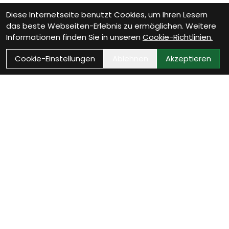
Diese Internetseite benutzt Cookies, um Ihren Lesern
das beste Webseiten-Erlebnis zu ermöglichen. Weitere
Informationen finden Sie in unseren
Cookie-Richtlinien.
Cookie-Einstellungen
Ablehnen
Akzeptieren
Wie können wir Dir
helfen?