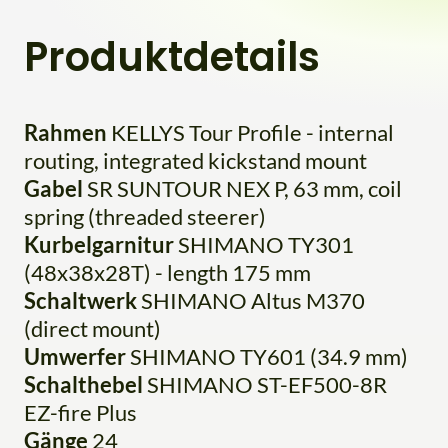
Produktdetails
Rahmen
KELLYS Tour Profile - internal
routing, integrated kickstand mount
Gabel
SR SUNTOUR NEX P, 63 mm, coil
spring (threaded steerer)
Kurbelgarnitur
SHIMANO TY301
(48x38x28T) - length 175 mm
Schaltwerk
SHIMANO Altus M370
(direct mount)
Umwerfer
SHIMANO TY601 (34.9 mm)
Schalthebel
SHIMANO ST-EF500-8R
EZ-fire Plus
Gänge
24