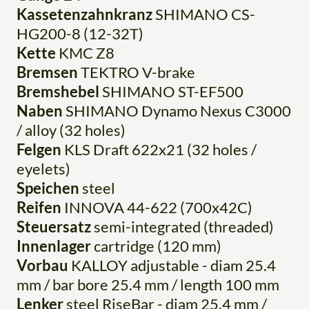
Kassetenzahnkranz
SHIMANO CS-
HG200-8 (12-32T)
Kette
KMC Z8
Bremsen
TEKTRO V-brake
Bremshebel
SHIMANO ST-EF500
Naben
SHIMANO Dynamo Nexus C3000
/ alloy (32 holes)
Felgen
KLS Draft 622x21 (32 holes /
eyelets)
Speichen
steel
Reifen
INNOVA 44-622 (700x42C)
Steuersatz
semi-integrated (threaded)
Innenlager
cartridge (120 mm)
Vorbau
KALLOY adjustable - diam 25.4
mm / bar bore 25.4 mm / length 100 mm
Lenker
steel RiseBar - diam 25.4 mm /