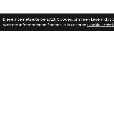
Diese Internetseite benutzt Cookies, um Ihren Lesern das
Weitere Informationen finden Sie in unseren
Cookie-Richtli
Wie können wir D
Werkstatt Termin
Fa