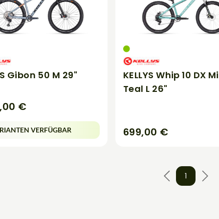
S Gibon 50 M 29"
KELLYS Whip 10 DX M
Teal L 26"
9,00 €
699,00 €
RIANTEN VERFÜGBAR
1