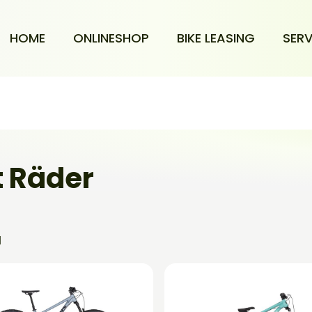
HOME
ONLINESHOP
BIKE LEASING
SERV
t Räder
l