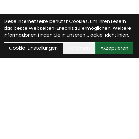
Diese Internetseite benutzt Cookies, um Ihren Lesern
das beste Webseiten-Erlebnis zu ermöglichen. Weitere
Informationen finden Sie in unseren
Cookie-Richtlinien.
Cookie-Einstellungen
Ablehnen
Akzeptieren
Wie können wir Dir
helfen?