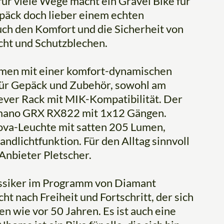
 für viele Wege macht ein Gravel Bike für
epäck doch lieber einem echten
ch den Komfort und die Sicherheit von
ht und Schutzblechen.
hmen mit einer komfort-dynamischen
ür Gepäck und Zubehör, sowohl am
ever Rack mit MIK-Kompatibilität. Der
himano GRX RX822 mit 1x12 Gängen.
ova-Leuchte mit satten 205 Lumen,
andlichtfunktion. Für den Alltag sinnvoll
Anbieter Pletscher.
lassiker im Programm von Diamant
ht nach Freiheit und Fortschritt, der sich
 wie vor 50 Jahren. Es ist auch eine