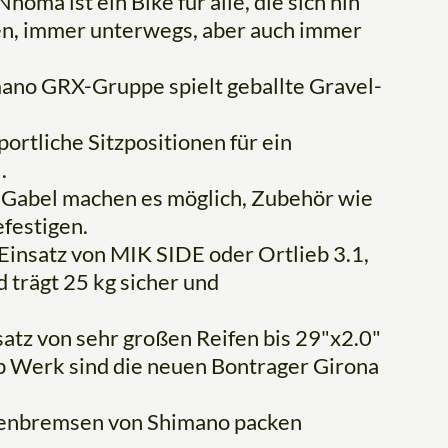
oma ist ein Bike für alle, die sich hin
en, immer unterwegs, aber auch immer
mano GRX-Gruppe spielt geballte Gravel-
ortliche Sitzpositionen für ein
.
 Gabel machen es möglich, Zubehör wie
efestigen.
 Einsatz von MIK SIDE oder Ortlieb 3.1,
trägt 25 kg sicher und
satz von sehr großen Reifen bis 29"x2.0"
Ab Werk sind die neuen Bontrager Girona
ibenbremsen von Shimano packen