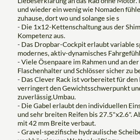
Liebeserklärung an das Rad ohne Motor. Nh
und wieder ein wenig wie Nomaden fühl
zuhause, dort wo und solange sie s
- Die 1x12-Kettenschaltung aus der Shi
Kompetenz aus.
- Das Dropbar-Cockpit erlaubt variable sp
modernes, aktiv-dynamisches Fahrgefühl
- Viele Ösenpaare im Rahmen und an der
Flaschenhalter und Schlösser sicher zu b
- Das Clever Rack ist vorbereitet für den
verringert den Gewichtsschwerpunkt und 
zuverlässig.Umbau.
- Die Gabel erlaubt den individuellen Ein
und sehr breiten Reifen bis 27.5"x2.6". 
mit 42 mm Breite verbaut.
- Gravel-spezifische hydraulische Sche