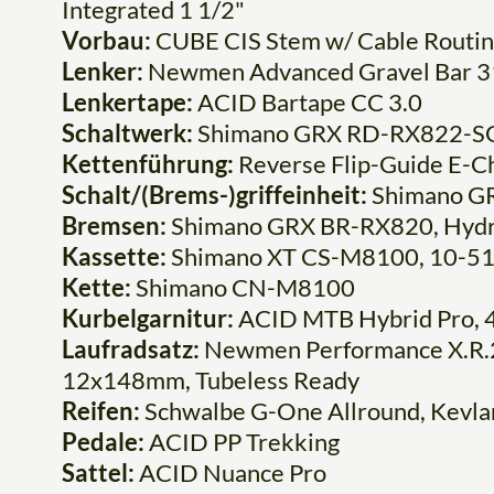
Integrated 1 1/2"
Vorbau:
CUBE CIS Stem w/ Cable Routing
Lenker:
Newmen Advanced Gravel Bar 3
Lenkertape:
ACID Bartape CC 3.0
Schaltwerk:
Shimano GRX RD-RX822-SG
Kettenführung:
Reverse Flip-Guide E-Ch
Schalt/(Brems-)griffeinheit:
Shimano G
Bremsen:
Shimano GRX BR-RX820, Hydr, 
Kassette:
Shimano XT CS-M8100, 10-5
Kette:
Shimano CN-M8100
Kurbelgarnitur:
ACID MTB Hybrid Pro, 
Laufradsatz:
Newmen Performance X.R.
12x148mm, Tubeless Ready
Reifen:
Schwalbe G-One Allround, Kevla
Pedale:
ACID PP Trekking
Sattel:
ACID Nuance Pro