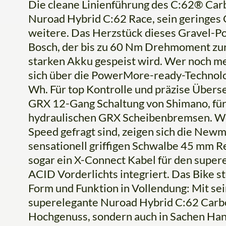
Die cleane Linienführung des C:62® Carb
Nuroad Hybrid C:62 Race, sein geringes 
weitere. Das Herzstück dieses Gravel-P
Bosch, der bis zu 60 Nm Drehmoment zur
starken Akku gespeist wird. Wer noch me
sich über die PowerMore-ready-Technol
Wh. Für top Kontrolle und präzise Übers
GRX 12-Gang Schaltung von Shimano, für
hydraulischen GRX Scheibenbremsen. W
Speed gefragt sind, zeigen sich die New
sensationell griffigen Schwalbe 45 mm Re
sogar ein X-Connect Kabel für den super
ACID Vorderlichts integriert. Das Bike st
Form und Funktion in Vollendung: Mit sei
superelegante Nuroad Hybrid C:62 Carbo
Hochgenuss, sondern auch in Sachen Handl