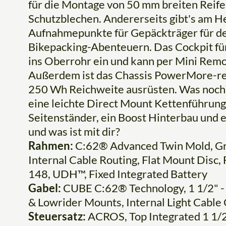
für die Montage von 50 mm breiten Reife
Schutzblechen. Andererseits gibt's am H
Aufnahmepunkte für Gepäckträger für de
Bikepacking-Abenteuern. Das Cockpit für
ins Oberrohr ein und kann per Mini Rem
Außerdem ist das Chassis PowerMore-read
250 Wh Reichweite ausrüsten. Was noch?
eine leichte Direct Mount Kettenführung
Seitenständer, ein Boost Hinterbau und 
und was ist mit dir?
Rahmen:
C:62® Advanced Twin Mold, G
Internal Cable Routing, Flat Mount Disc
148, UDH™, Fixed Integrated Battery
Gabel:
CUBE C:62® Technology, 1 1/2" - 
& Lowrider Mounts, Internal Light Cabl
Steuersatz:
ACROS, Top Integrated 1 1/2