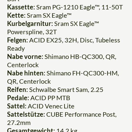
Kassette:
Sram PG-1210 Eagle™, 11-50T
Kette:
Sram SX Eagle™
Kurbelgarnitur:
Sram SX Eagle™
Powerspline, 32T
Felgen:
ACID EX25, 32H, Disc, Tubeless
Ready
Nabe vorne:
Shimano HB-QC300, QR,
Centerlock
Nabe hinten:
Shimano FH-QC300-HM,
QR, Centerlock
Reifen:
Schwalbe Smart Sam, 2.25
Pedale:
ACID PP MTB
Sattel:
ACID Venec Lite
Sattelstütze:
CUBE Performance Post,
27.2mm
Gesamtgewicht:
14,2 kg