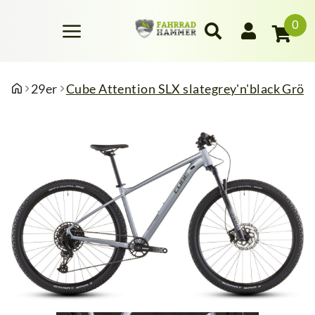
0
29er
Cube Attention SLX slategrey'n'black Größe