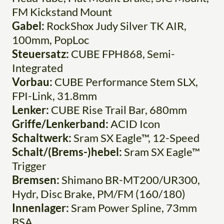
FM Kickstand Mount
Gabel:
RockShox Judy Silver TK AIR,
100mm, PopLoc
Steuersatz:
CUBE FPH868, Semi-
Integrated
Vorbau:
CUBE Performance Stem SLX,
FPI-Link, 31.8mm
Lenker:
CUBE Rise Trail Bar, 680mm
Griffe/Lenkerband:
ACID Icon
Schaltwerk:
Sram SX Eagle™, 12-Speed
Schalt/(Brems-)hebel:
Sram SX Eagle™
Trigger
Bremsen:
Shimano BR-MT200/UR300,
Hydr, Disc Brake, PM/FM (160/180)
Innenlager:
Sram Power Spline, 73mm
BSA