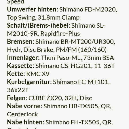
Speed
Umwerfer hinten:
Shimano FD-M2020,
Top Swing, 31.8mm Clamp
Schalt/(Brems-)hebel:
Shimano SL-
M2010-9R, Rapidfire-Plus
Bremsen:
Shimano BR-MT200/UR300,
Hydr, Disc Brake, PM/FM (160/160)
Innenlager:
Thun Paso-ML, 73mm BSA
Kassette:
Shimano CS-HG201, 11-36T
Kette:
KMC X9
Kurbelgarnitur:
Shimano FC-MT101,
36x22T
Felgen:
CUBE ZX20, 32H, Disc
Nabe vorne:
Shimano HB-TX505, QR,
Centerlock
Nabe hinten:
Shimano FH-TX505, QR,