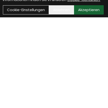
Cookie-Einstellungen
Ablehnen
Akzeptieren
Wie können wir Dir
helfen?
Werkstatt Termin vereinbaren
Jetzt Werkstatttermin sichern und Dein Fahrrad ist
bald wieder startklar.