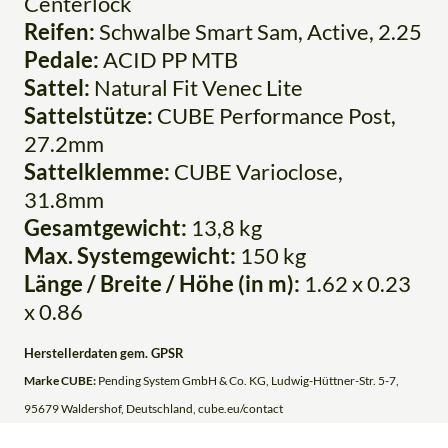
Centerlock
Reifen:
Schwalbe Smart Sam, Active, 2.25
Pedale:
ACID PP MTB
Sattel:
Natural Fit Venec Lite
Sattelstütze:
CUBE Performance Post,
27.2mm
Sattelklemme:
CUBE Varioclose,
31.8mm
Gesamtgewicht:
13,8 kg
Max. Systemgewicht:
150 kg
Länge / Breite / Höhe (in m):
1.62 x 0.23
x 0.86
Herstellerdaten gem. GPSR
Marke CUBE:
Pending System GmbH & Co. KG, Ludwig-Hüttner-Str. 5-7,
95679 Waldershof, Deutschland, cube.eu/contact