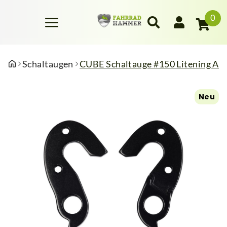
0
Schaltaugen
CUBE Schaltauge #150 Litening A
Neu