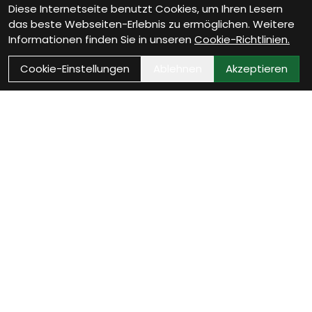
Diese Internetseite benutzt Cookies, um Ihren Lesern
das beste Webseiten-Erlebnis zu ermöglichen. Weitere
Informationen finden Sie in unseren
Cookie-Richtlinien.
Cookie-Einstellungen
Ablehnen
Akzeptieren
Wie können wir Dir
helfen?
Werkstatt Termin vereinbaren