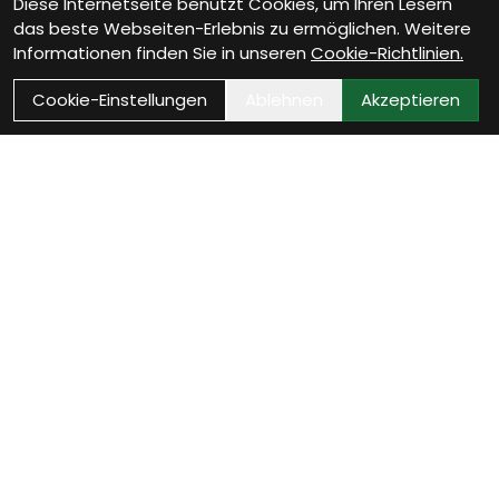
Diese Internetseite benutzt Cookies, um Ihren Lesern
das beste Webseiten-Erlebnis zu ermöglichen. Weitere
Informationen finden Sie in unseren
Cookie-Richtlinien.
Cookie-Einstellungen
Ablehnen
Akzeptieren
Wie können wir Dir
helfen?
Werkstatt Termin vereinbaren