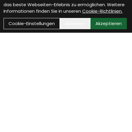
das beste Webseiten-Erlebnis zu ermöglichen. Weitere
Informationen finden Sie in unseren
Cookie-Richtlinien.
Cookie-Einstellungen
Ablehnen
Akzeptieren
Wie können wir Dir
helfen?
Werkstatt Termin vereinbaren