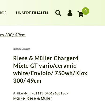
0
ICE
UNSERE FILIALEN
iox 300/ 49cm
Riese & Müller Charger4
Mixte GT vario/ceramic
white/Enviolo/ 750wh/Kiox
300/ 49cm
Artikel-Nr.: F01113_040121081507
Marke: Riese & Müller