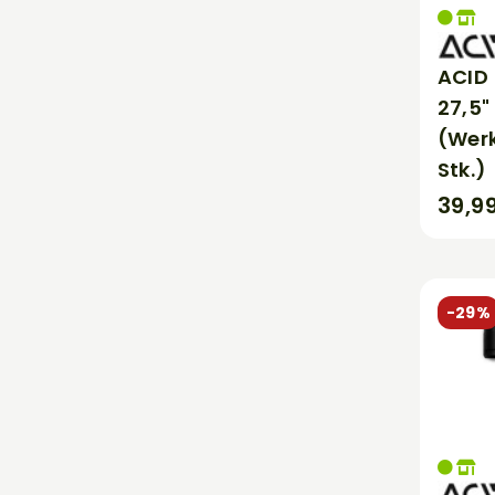
ACID 
27,5"
(Wer
Stk.)
39,9
-29%