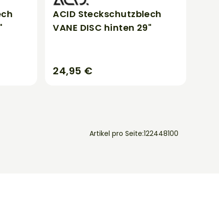
ech
ACID Steckschutzblech
"
VANE DISC hinten 29"
24,95 €
Artikel pro Seite:
12
24
48
100