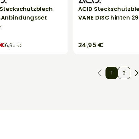
 Steckschutzblech
ACID Steckschutzbl
 Anbindungsset
VANE DISC hinten 29
e
 €
24,95 €
6,95 €
1
2