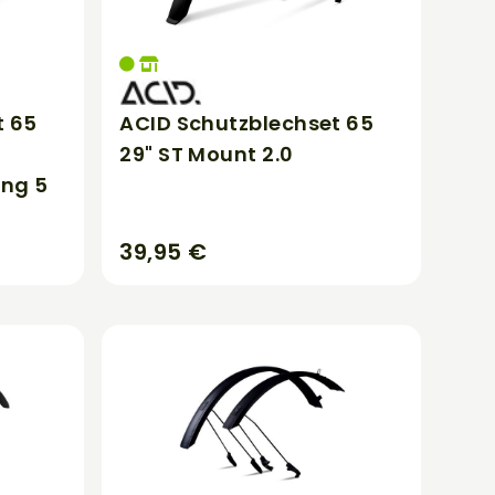
t 65
ACID Schutzblechset 65
29" ST Mount 2.0
ung 5
39,95 €